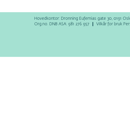
Hovedkontor: Dronning Eufemias gate 30, 0191 Osl
Org.no. DNB ASA: 981 276 957
Vilkår for bruk Pe