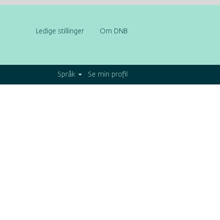
Ledige stillinger
Om DNB
Fjern
Språk
Se min profil