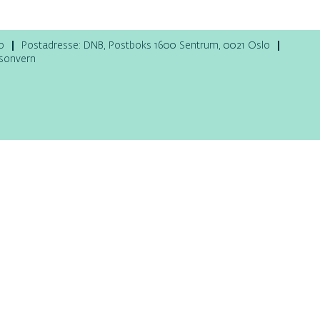
o
Postadresse: DNB, Postboks 1600 Sentrum, 0021 Oslo
rsonvern